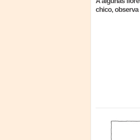
A algunas flore
chico, observa 