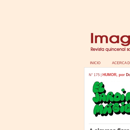
INICIO
ACERCA D
HUMOR, por
Do
N°
175
|