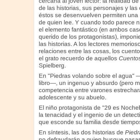
cercana al joven lector: la realidad de
de las historias, sus personajes y las
éstos se desenvuelven permiten una i
de quien lee. Y cuando todo parece n
el elemento fantástico (en ambos cas
querido de los protagonistas), imponi
las historias. A los lectores memorios
relaciones entre las cosas, los cuent
el grato recuerdo de aquellos
Cuento
Spielberg.
En "Piedras volando sobre el agua" —e
libro—, un ingenuo y absurdo (pero mu
competencia entre varones estrechará
adolescente y su abuelo.
El niño protagonista de "29 es Noch
la tenacidad y el ingenio de un detect
que esconde su familia desde tiempo
En síntesis, las dos historias de
Piedr
no defraudarán a quien busque pasa